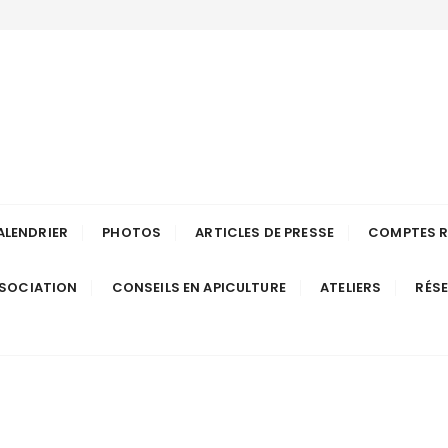
ulteurs de Long
Anjou
ALENDRIER
PHOTOS
ARTICLES DE PRESSE
COMPTES 
SSOCIATION
CONSEILS EN APICULTURE
ATELIERS
RÉS