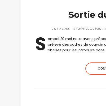
Sortie d
IL Y A 3 ANS
TEMPS DE LECTURE :
1
S
amedi 20 mai nous avons préparé
prélevé des cadres de couvain o
abeilles pour les introduire da
CONT