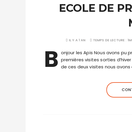
ECOLE DE PR
IL Y A 1 AN
TEMPS DE LECTURE :
1M
B
onjour les Apis Nous avons pu 
premières visites sorties d’hive
de ces deux visites nous avons c
CONT