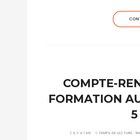
CONT
COMPTE-REND
FORMATION AU
5
IL Y A 1 AN
TEMPS DE LECTURE :
1M