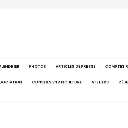
ulteurs de Long
Anjou
ALENDRIER
PHOTOS
ARTICLES DE PRESSE
COMPTES 
SSOCIATION
CONSEILS EN APICULTURE
ATELIERS
RÉS