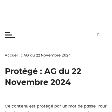
P
Les apiculteurs de
a
s
Longuenée-en-Anjou
s
e
r
a
u
c
Accueil
AG du 22 Novembre 2024
o
n
Protégé : AG du 22
t
e
Novembre 2024
n
u
Ce contenu est protégé par un mot de passe. Pour