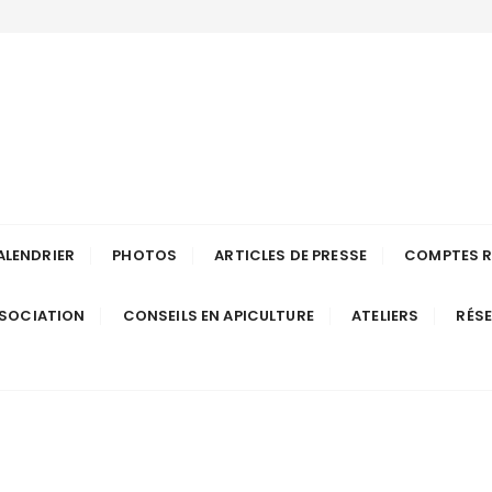
ulteurs de Long
Anjou
ALENDRIER
PHOTOS
ARTICLES DE PRESSE
COMPTES 
SSOCIATION
CONSEILS EN APICULTURE
ATELIERS
RÉS