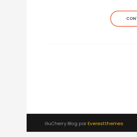
CONT
GuCherry Blog par
Everestthemes