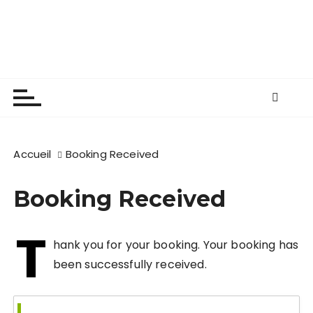
P
Les apiculteurs de
a
s
Longuenée-en-Anjou
s
e
r
a
u
c
Accueil
Booking Received
o
n
Booking Received
t
e
T
n
hank you for your booking. Your booking has
u
been successfully received.