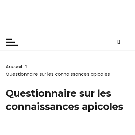
P
Les apiculteurs de
a
s
Longuenée-en-Anjou
s
e
r
a
u
c
Accueil
o
Questionnaire sur les connaissances apicoles
n
t
Questionnaire sur les
e
n
connaissances apicoles
u