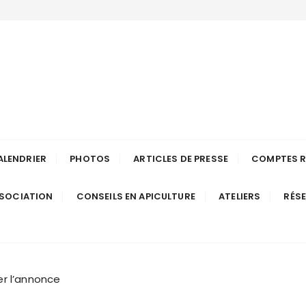
ulteurs de Long
Anjou
ALENDRIER
PHOTOS
ARTICLES DE PRESSE
COMPTES 
SSOCIATION
CONSEILS EN APICULTURE
ATELIERS
RÉS
r l’annonce