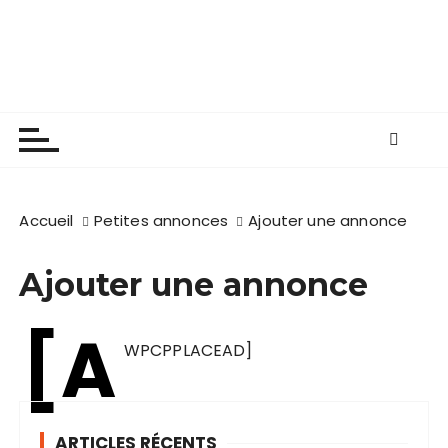
P
Les apiculteurs de
a
s
Longuenée-en-Anjou
s
e
r
a
u
c
Accueil
Petites annonces
Ajouter une annonce
o
n
Ajouter une annonce
t
e
[A
n
WPCPPLACEAD]
u
ARTICLES RÉCENTS